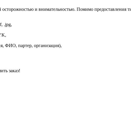
й осторожностью и внимательностью. Помимо предоставления т
, .jpg,
YK,
я, ФИО, партер, организация),
ить заказ!