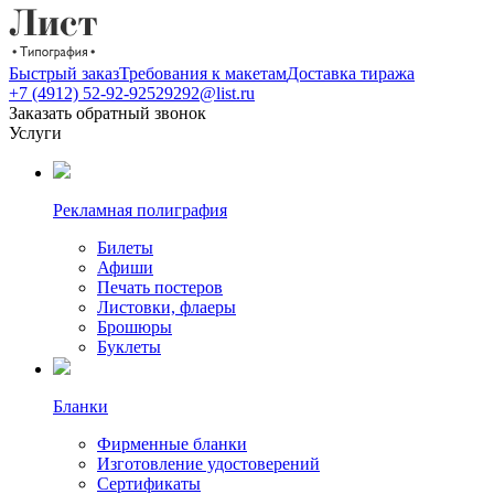
Быстрый заказ
Требования к макетам
Доставка тиража
+7 (4912) 52-92-92
529292@list.ru
Заказать обратный звонок
Услуги
Рекламная полиграфия
Билеты
Афиши
Печать постеров
Листовки, флаеры
Брошюры
Буклеты
Бланки
Фирменные бланки
Изготовление удостоверений
Сертификаты