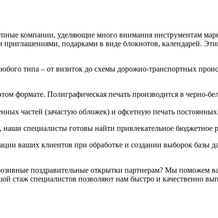
рупные компании, уделяющие много внимания инструментам мар
приглашениями, подарками в виде блокнотов, календарей. Этим
юбого типа – от визиток до схемы дорожно-транспортных прои
этом формате. Полиграфическая печать производится в черно-бе
ных частей (зачастую обложек) и офсетную печать постоянных
, наши специалисты готовы найти привлекательное бюджетное 
ции ваших клиентов при обработке и создании выборок базы да
клюзивные поздравительные открытки партнерам? Мы поможем ва
шой стаж специалистов позволяют нам быстро и качественно вы